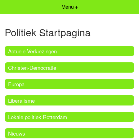
Menu +
Politiek Startpagina
Actuele Verkiezingen
Christen-Democratie
Europa
Liberalisme
Lokale politiek Rotterdam
Nieuws